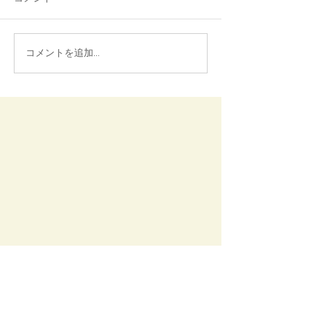
コメントを追加…
氷温保存と氷温熟成のち
非加熱操作と加
がいとは？ ─美味しさと
違いと具体例を
鮮度を引き出す温度の魔
すく解説2 加熱
法
居酒屋のらばる 〆の自家製麵の
ラーメン・製麺方法を公開