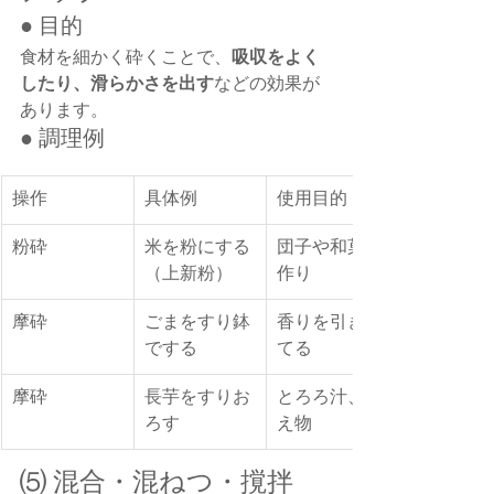
● 目的
食材を細かく砕くことで、
吸収をよく
したり、滑らかさを出す
などの効果が
あります。
● 調理例
操作
具体例
使用目的
粉砕
米を粉にする
団子や和菓子
（上新粉）
作り
摩砕
ごまをすり鉢
香りを引き立
でする
てる
摩砕
長芋をすりお
とろろ汁、和
ろす
え物
⑸ 混合・混ねつ・撹拌