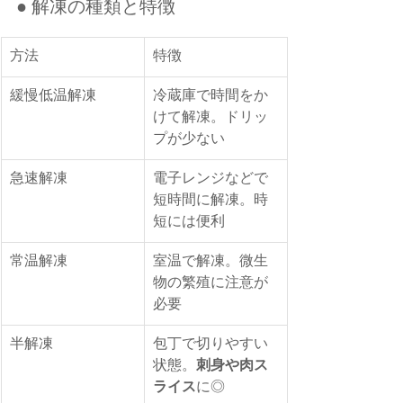
● 解凍の種類と特徴
方法
特徴
緩慢低温解凍
冷蔵庫で時間をか
けて解凍。ドリッ
プが少ない
急速解凍
電子レンジなどで
短時間に解凍。時
短には便利
常温解凍
室温で解凍。微生
物の繁殖に注意が
必要
半解凍
包丁で切りやすい
状態。
刺身や肉ス
ライス
に◎