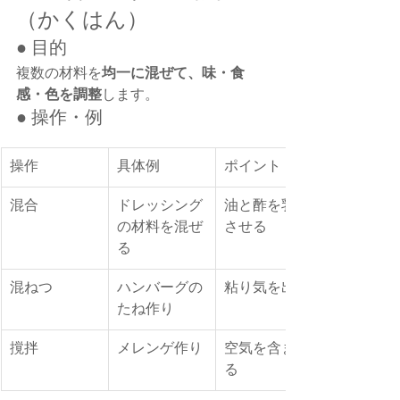
（かくはん）
● 目的
複数の材料を
均一に混ぜて、味・食
感・色を調整
します。
● 操作・例
操作
具体例
ポイント
混合
ドレッシング
油と酢を乳化
の材料を混ぜ
させる
る
混ねつ
ハンバーグの
粘り気を出す
たね作り
撹拌
メレンゲ作り
空気を含ませ
る