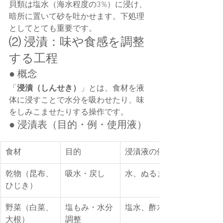
貝類は塩水（海水程度の3%）に浸け、
暗所に置いて砂を吐かせます。下処理
としてとても重要です。
⑵ 浸漬：味や食感を調整
する工程
● 概念
「
浸漬（しんせき）
」とは、食材を液
体に浸すことで水分を吸わせたり、味
をしみこませたりする操作です。
● 浸漬表（目的・例・使用液）
食材
目的
浸漬液の例
乾物（昆布、
吸水・戻し
水、ぬるま湯
ひじき）
野菜（白菜、
塩もみ・水分
塩水、酢水
大根）
調整