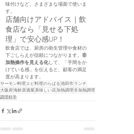
味付けなど、さまざまな場面で使いま
す。
店舗向けアドバイス｜飲
食店なら「見せる下処
理」で安心感UP！
飲食店では、厨房の衛生管理や食材の
下ごしらえが信頼につながります。
非
加熱操作を見える化
して、「手間をか
けている感」を伝えると、顧客の満足
度が高まります。
サーモン料理
エビ料理
のらばる
池田市
ランチ
大阪府
海鮮居酒屋
美味しい店
加熱調理
非加熱調理
調理科学