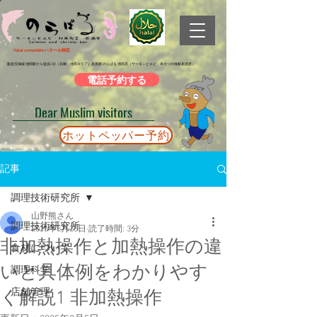
Halal compatible ハラール対応
阪急宝塚線 池田駅から徒歩2分（石橋・池田エリア）居酒屋 のらばる 池田店（サーモンとエビ・串カツの海鮮居酒屋）
電話予約する
Dear Muslim visitors
ホットペッパー予約
記事
調理技術研究所
山野熊さん
調理技術研究所
2025年5月25日
読了時間: 3分
非加熱操作と加熱操作の違
食材について
いと具体例をわかりやす
調理科学
店舗管理
く解説1 非加熱操作