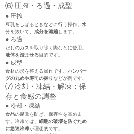
⑹ 圧搾・ろ過・成型
● 圧搾
豆乳をしぼるときなどに行う操作。水
分を抜いて、
成分を濃縮
します。
● ろ過
だしのカスを取り除く際などに使用。
液体を澄ませる
目的です。
● 成型
食材の形を整える操作です。
ハンバー
グの丸めや寿司の握り
などが例です。
⑺ 冷却・凍結・解凍：保
存と食感の調整
● 冷却・凍結
食品の腐敗を防ぎ、保存性を高めま
す。冷凍では、
細胞の破壊を防ぐため
に急速冷凍
が理想的です。