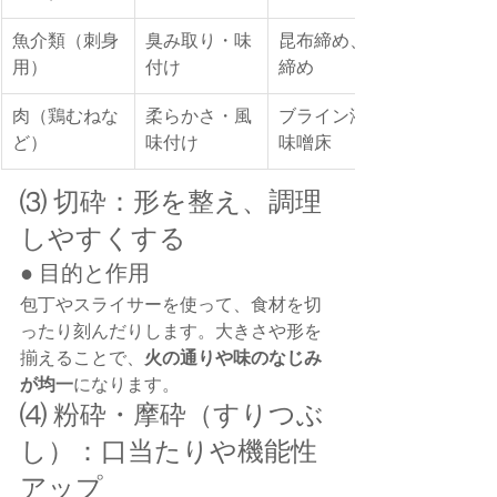
魚介類（刺身
臭み取り・味
昆布締め、酢
用）
付け
締め
肉（鶏むねな
柔らかさ・風
ブライン液、
ど）
味付け
味噌床
⑶ 切砕：形を整え、調理
しやすくする
● 目的と作用
包丁やスライサーを使って、食材を切
ったり刻んだりします。大きさや形を
揃えることで、
火の通りや味のなじみ
が均一
になります。
⑷ 粉砕・摩砕（すりつぶ
し）：口当たりや機能性
アップ