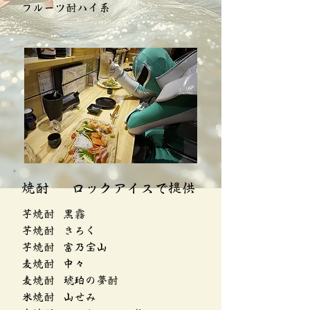
フルーツ酎ハイ系
焼酎 ロックアイスで提供
芋焼酎 黒霧
芋焼酎 きろく
芋焼酎 富乃宝山
麦焼酎 中々
麦焼酎 琥珀の夢酎
米焼酎 山せみ