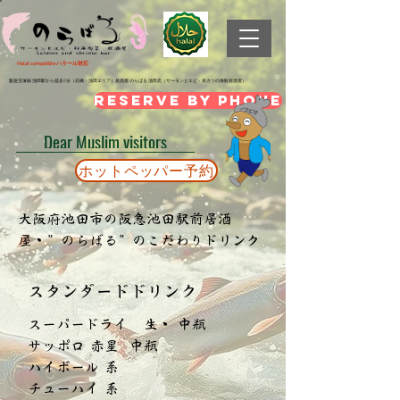
Halal compatible ハラール対応
阪急宝塚線 池田駅から徒歩2分（石橋・池田エリア）居酒屋 のらばる 池田店（サーモンとエビ・串カツの海鮮居酒屋）
Reserve by phone
Dear Muslim visitors
ホットペッパー予約
大阪府池田市の阪急池田駅前居酒
屋・”のらばる”のこだわりドリンク
​スタンダードドリンク
スーパードライ 生・ 中瓶
サッポロ 赤星 中瓶
ハイボール 系
チューハイ 系