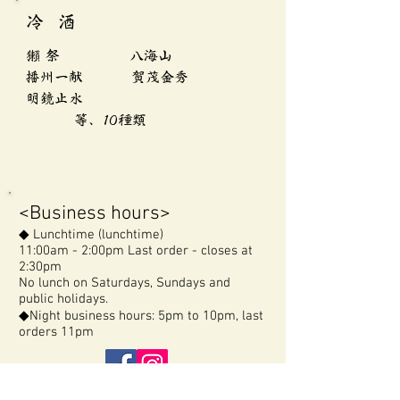
冷 酒
獺 祭 八海山
播州一献 賀茂金秀
​明鏡止水
等、10種類
<Business hours>
◆ Lunchtime (lunchtime)
11:00am - 2:00pm Last order - closes at
2:30pm
No lunch on Saturdays, Sundays and
public holidays.
◆
Night business hours: 5pm to 10pm, last
orders 11pm
<About Coupons and Discount Vouchers>