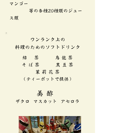
マンゴー
等の各種20種類のジュー
ス類
ワンランク上の
​料理のためのソフトドリンク
緑 茶 烏 龍 茶
そ ば 茶 黒 豆 茶
茉 莉 花 茶
​（ティーポットで提供）
美 酢
ザクロ マスカット アセロラ