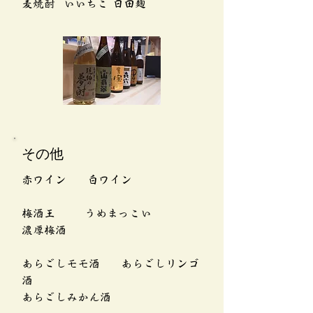
​麦焼酎 いいちこ 日田麹
​その他
赤ワイン 白ワイン
梅酒王 うめまっこい
濃厚梅酒
あらごしモモ酒 あらごしリンゴ
酒
あらごしみかん酒