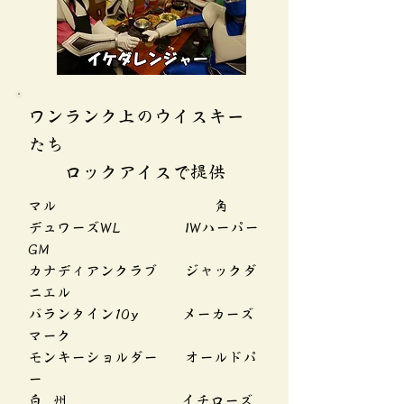
ワンランク上のウイスキー
たち
​ ロックアイスで提供
マル 角
デュワーズ
WL
IWハーパー
GM
カナディアンクラブ
ジャックダ
ニエル
バランタイン10y
メーカーズ
マーク
モンキーショルダー
オールドパ
ー
白 州
イチローズ