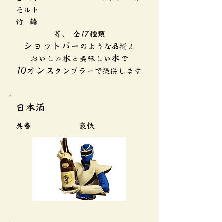
モルト
竹 鶴
等、 全17種類
ショットバー
のような品揃え
氷
水
おいしい
と美味しい
で
​10オンス
タンブラーで提供します
日本酒
呉春 豪快